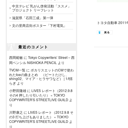
中京テレビ 乳がん啓発活動「ススメ」
プロジェクト リーフレット
滋賀県「石田三成」第一弾
トヨタ自動車 201
文の里商店街ポスター「下村電気」
最近のコメント
西岡範敏
に
Tokyo Copywriters’ Street – 西
岡ペンシル NISHIOKA PENCIL
より
TVCM一覧
に
ポカリスエットのCMで使わ
れたtoeの曲まとめ （ビートたけし、
shing02、マイア・ヒラサワなど） | 1/f揺
らぎ
より
小野田隆雄
に
LIVE5 レポート（2012.9.8
その4 押したり引いたり） « TOKYO
COPYWRITER'S STREETLIVE GUILD
よ
り
川野康之
に
LIVE5 レポート（2012.9.8 そ
の3 打ち上げもありました） « TOKYO
COPYWRITER'S STREETLIVE GUILD
よ
り