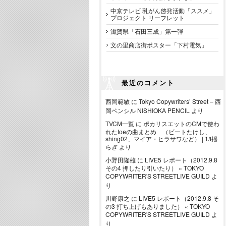
中京テレビ 乳がん啓発活動「ススメ」
プロジェクト リーフレット
滋賀県「石田三成」第一弾
文の里商店街ポスター「下村電気」
最近のコメント
西岡範敏
に
Tokyo Copywriters’ Street – 西
岡ペンシル NISHIOKA PENCIL
より
TVCM一覧
に
ポカリスエットのCMで使わ
れたtoeの曲まとめ （ビートたけし、
shing02、マイア・ヒラサワなど） | 1/f揺
らぎ
より
小野田隆雄
に
LIVE5 レポート（2012.9.8
その4 押したり引いたり） « TOKYO
COPYWRITER'S STREETLIVE GUILD
よ
り
川野康之
に
LIVE5 レポート（2012.9.8 そ
の3 打ち上げもありました） « TOKYO
COPYWRITER'S STREETLIVE GUILD
よ
り