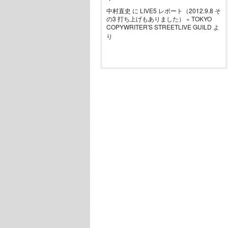
中村直史
に
LIVE5 レポート（2012.9.8 そ
の3 打ち上げもありました） « TOKYO
COPYWRITER'S STREETLIVE GUILD
よ
り