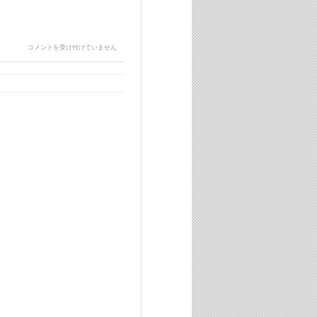
「逆
コメントを受け付けていません
風
も、
逆
か
ら
見
れ
ば
順
風
だ
よ
ね。」
ヤ
ク
ル
ト
タ
フ
マ
ン
は