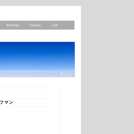
Archives
Column
Link
News
フマン