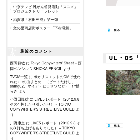
中京テレビ 乳がん啓発活動「ススメ」
プロジェクト リーフレット
滋賀県「石田三成」第一弾
文の里商店街ポスター「下村電気」
最近のコメント
UL・O
西岡範敏
に
Tokyo Copywriters’ Street – 西
岡ペンシル NISHIOKA PENCIL
より
TVCM一覧
に
ポカリスエットのCMで使わ
れたtoeの曲まとめ （ビートたけし、
shing02、マイア・ヒラサワなど） | 1/f揺
らぎ
より
小野田隆雄
に
LIVE5 レポート（2012.9.8
その4 押したり引いたり） « TOKYO
COPYWRITER'S STREETLIVE GUILD
よ
り
川野康之
に
LIVE5 レポート（2012.9.8 そ
の3 打ち上げもありました） « TOKYO
COPYWRITER'S STREETLIVE GUILD
よ
り