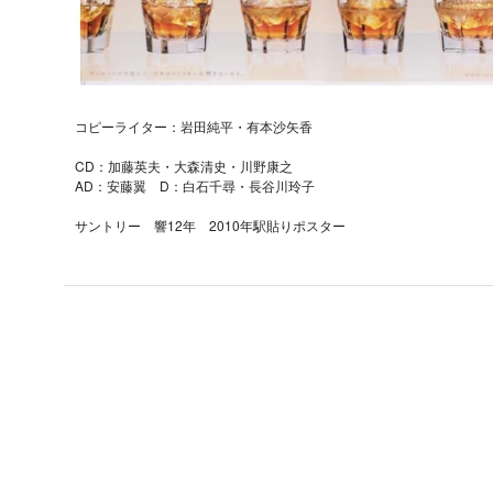
コピーライター：岩田純平・有本沙矢香
CD：加藤英夫・大森清史・川野康之
AD：安藤翼 D：白石千尋・長谷川玲子
サントリー 響12年 2010年駅貼りポスター