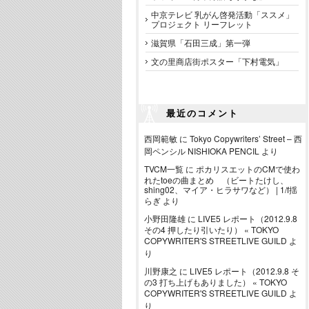
中京テレビ 乳がん啓発活動「ススメ」
プロジェクト リーフレット
滋賀県「石田三成」第一弾
文の里商店街ポスター「下村電気」
最近のコメント
西岡範敏
に
Tokyo Copywriters’ Street – 西
岡ペンシル NISHIOKA PENCIL
より
TVCM一覧
に
ポカリスエットのCMで使わ
れたtoeの曲まとめ （ビートたけし、
shing02、マイア・ヒラサワなど） | 1/f揺
らぎ
より
小野田隆雄
に
LIVE5 レポート（2012.9.8
その4 押したり引いたり） « TOKYO
COPYWRITER'S STREETLIVE GUILD
よ
り
川野康之
に
LIVE5 レポート（2012.9.8 そ
の3 打ち上げもありました） « TOKYO
COPYWRITER'S STREETLIVE GUILD
よ
り