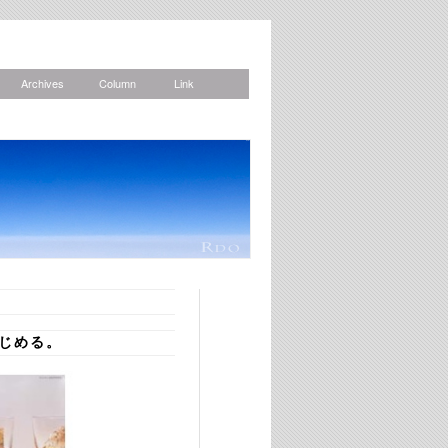
Archives
Column
Link
News
じめる。