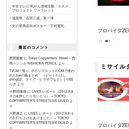
中京テレビ 乳がん啓発活動「ススメ」
プロジェクト リーフレット
滋賀県「石田三成」第一弾
文の里商店街ポスター「下村電気」
プロバイダZER
最近のコメント
西岡範敏
に
Tokyo Copywriters’ Street – 西
岡ペンシル NISHIOKA PENCIL
より
ミサイル
TVCM一覧
に
ポカリスエットのCMで使わ
れたtoeの曲まとめ （ビートたけし、
shing02、マイア・ヒラサワなど） | 1/f揺
らぎ
より
小野田隆雄
に
LIVE5 レポート（2012.9.8
その4 押したり引いたり） « TOKYO
COPYWRITER'S STREETLIVE GUILD
よ
り
川野康之
に
LIVE5 レポート（2012.9.8 そ
の3 打ち上げもありました） « TOKYO
COPYWRITER'S STREETLIVE GUILD
よ
プロバイダZER
り