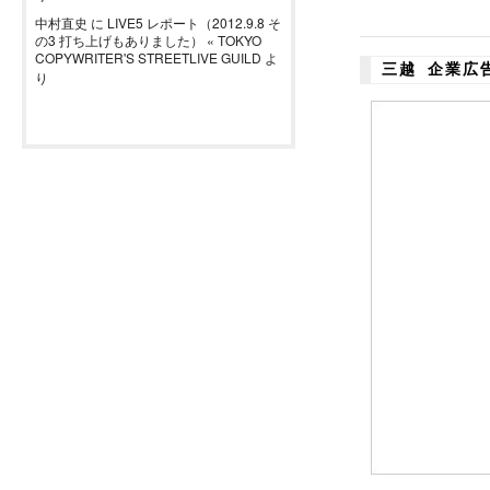
中村直史
に
LIVE5 レポート（2012.9.8 そ
の3 打ち上げもありました） « TOKYO
COPYWRITER'S STREETLIVE GUILD
よ
三越 企業広
り