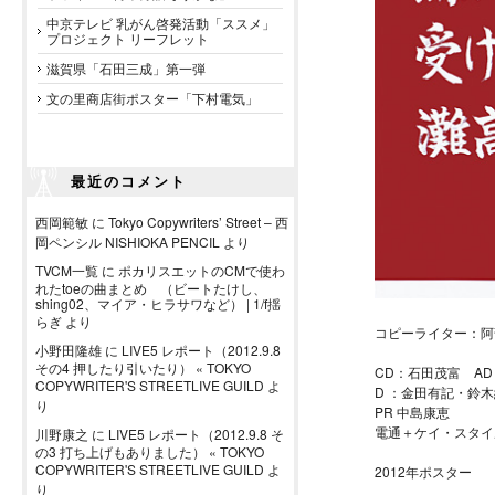
中京テレビ 乳がん啓発活動「ススメ」
プロジェクト リーフレット
滋賀県「石田三成」第一弾
文の里商店街ポスター「下村電気」
最近のコメント
西岡範敏
に
Tokyo Copywriters’ Street – 西
岡ペンシル NISHIOKA PENCIL
より
TVCM一覧
に
ポカリスエットのCMで使わ
れたtoeの曲まとめ （ビートたけし、
shing02、マイア・ヒラサワなど） | 1/f揺
らぎ
より
コピーライター：阿
小野田隆雄
に
LIVE5 レポート（2012.9.8
その4 押したり引いたり） « TOKYO
CD：石田茂富 A
COPYWRITER'S STREETLIVE GUILD
よ
D ：金田有記・鈴
り
PR 中島康恵
電通＋ケイ・スタイ
川野康之
に
LIVE5 レポート（2012.9.8 そ
の3 打ち上げもありました） « TOKYO
COPYWRITER'S STREETLIVE GUILD
よ
2012年ポスター
り