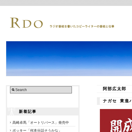
阿部広太郎
ナガセ 東進
新着記事
高崎卓馬「オートリバース」発売中
ポッキー「何本分話そうかな」