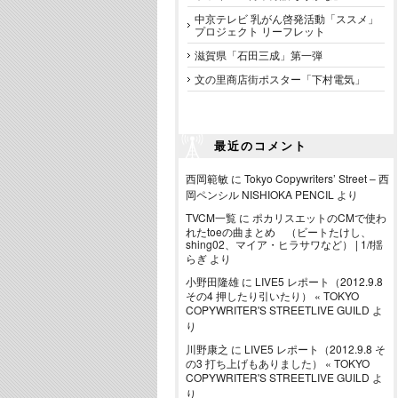
中京テレビ 乳がん啓発活動「ススメ」
プロジェクト リーフレット
滋賀県「石田三成」第一弾
文の里商店街ポスター「下村電気」
最近のコメント
西岡範敏
に
Tokyo Copywriters’ Street – 西
岡ペンシル NISHIOKA PENCIL
より
TVCM一覧
に
ポカリスエットのCMで使わ
れたtoeの曲まとめ （ビートたけし、
shing02、マイア・ヒラサワなど） | 1/f揺
らぎ
より
小野田隆雄
に
LIVE5 レポート（2012.9.8
その4 押したり引いたり） « TOKYO
COPYWRITER'S STREETLIVE GUILD
よ
り
川野康之
に
LIVE5 レポート（2012.9.8 そ
の3 打ち上げもありました） « TOKYO
COPYWRITER'S STREETLIVE GUILD
よ
り