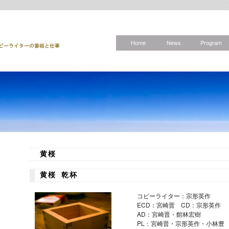
Home
News
Program
黄桜
黄桜 乾杯
コピーライター：宗形英作
ECD：宮崎晋 CD：宗形英作
AD：宮崎晋・館林宏樹
PL：宮崎晋・宗形英作・小林豊