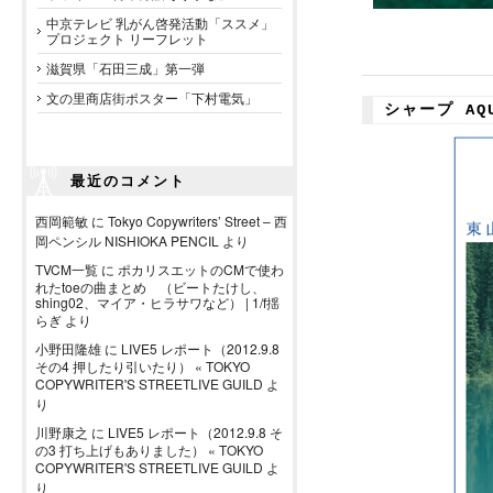
中京テレビ 乳がん啓発活動「ススメ」
プロジェクト リーフレット
滋賀県「石田三成」第一弾
文の里商店街ポスター「下村電気」
シャープ AQ
最近のコメント
西岡範敏
に
Tokyo Copywriters’ Street – 西
岡ペンシル NISHIOKA PENCIL
より
TVCM一覧
に
ポカリスエットのCMで使わ
れたtoeの曲まとめ （ビートたけし、
shing02、マイア・ヒラサワなど） | 1/f揺
らぎ
より
小野田隆雄
に
LIVE5 レポート（2012.9.8
その4 押したり引いたり） « TOKYO
COPYWRITER'S STREETLIVE GUILD
よ
り
川野康之
に
LIVE5 レポート（2012.9.8 そ
の3 打ち上げもありました） « TOKYO
COPYWRITER'S STREETLIVE GUILD
よ
り