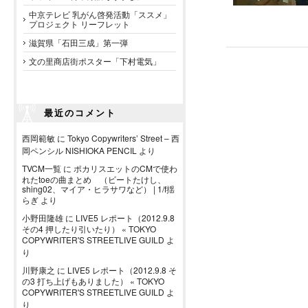
中京テレビ 乳がん啓発活動「ススメ」
プロジェクト リーフレット
滋賀県「石田三成」第一弾
文の里商店街ポスター「下村電気」
最近のコメント
西岡範敏
に
Tokyo Copywriters’ Street – 西
岡ペンシル NISHIOKA PENCIL
より
TVCM一覧
に
ポカリスエットのCMで使わ
れたtoeの曲まとめ （ビートたけし、
shing02、マイア・ヒラサワなど） | 1/f揺
らぎ
より
小野田隆雄
に
LIVE5 レポート（2012.9.8
その4 押したり引いたり） « TOKYO
COPYWRITER'S STREETLIVE GUILD
よ
り
川野康之
に
LIVE5 レポート（2012.9.8 そ
の3 打ち上げもありました） « TOKYO
COPYWRITER'S STREETLIVE GUILD
よ
り