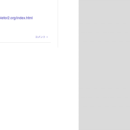
blefor2.org/index.html
コメント »