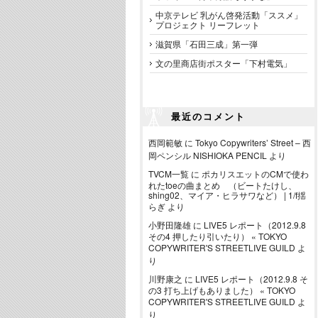
中京テレビ 乳がん啓発活動「ススメ」
プロジェクト リーフレット
滋賀県「石田三成」第一弾
文の里商店街ポスター「下村電気」
最近のコメント
西岡範敏
に
Tokyo Copywriters’ Street – 西
岡ペンシル NISHIOKA PENCIL
より
TVCM一覧
に
ポカリスエットのCMで使わ
れたtoeの曲まとめ （ビートたけし、
shing02、マイア・ヒラサワなど） | 1/f揺
らぎ
より
小野田隆雄
に
LIVE5 レポート（2012.9.8
その4 押したり引いたり） « TOKYO
COPYWRITER'S STREETLIVE GUILD
よ
り
川野康之
に
LIVE5 レポート（2012.9.8 そ
の3 打ち上げもありました） « TOKYO
COPYWRITER'S STREETLIVE GUILD
よ
り