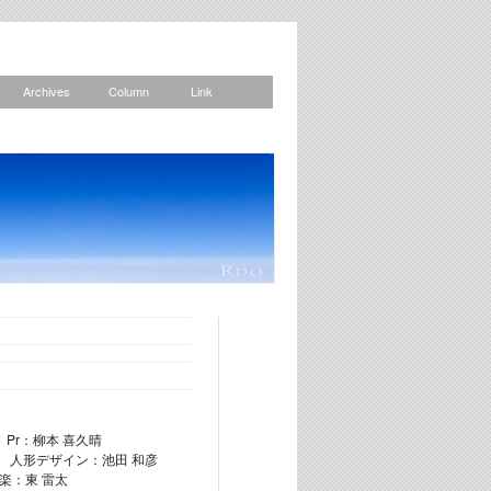
Archives
Column
Link
News
靖 Pr：柳本 喜久晴
貴 人形デザイン：池田 和彦
楽：東 雷太