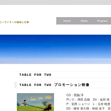
Home
News
Program
TABLE FOR TWO
TABLE FOR TWO プロモーション映像
CD：西脇 淳
Pl／C：津田 志穂 Dir：金田 
P：安西 ショージ L：玉井 映
ED：柳本 喜久晴・秋枝 友子 音