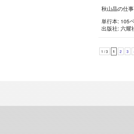
秋山晶の仕事
単行本: 105
出版社: 六耀社 
1 / 3
1
2
3