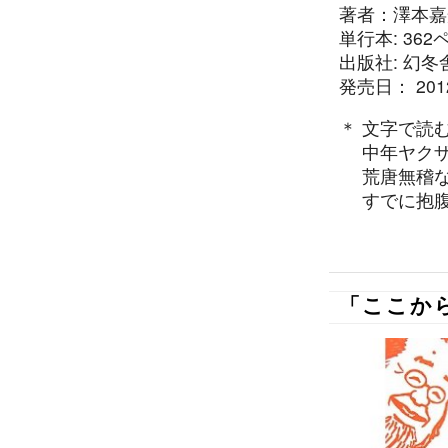
著者：澤本嘉
単行本: 362
出版社: 幻冬
発売日： 2012
＊ 文字で読
中年ヤクザ
荒唐無稽な
すでに抱腹
「ここか