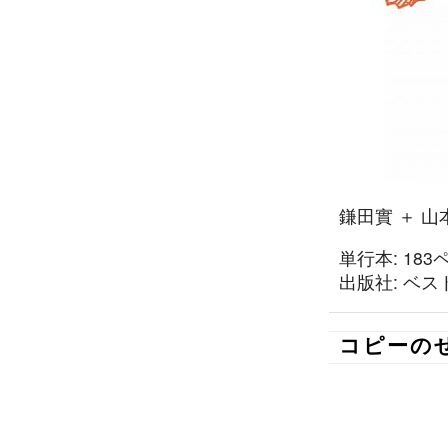
鎌田實 ＋ 山
単行本: 183
出版社: ベストセ
コピーの