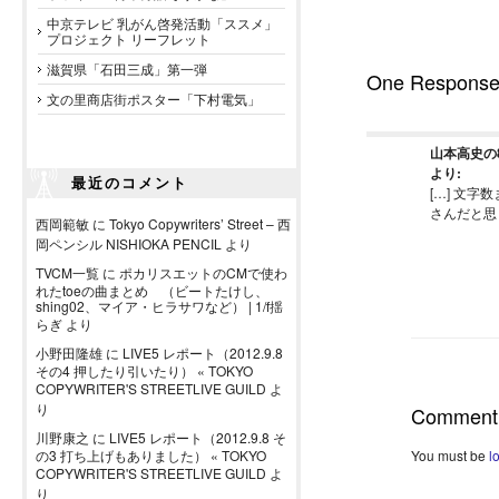
中京テレビ 乳がん啓発活動「ススメ」
プロジェクト リーフレット
滋賀県「石田三成」第一弾
One Respons
文の里商店街ポスター「下村電気」
山本高史の8行 
より:
最近のコメント
[…] 文
さんだと思う
西岡範敏
に
Tokyo Copywriters’ Street – 西
岡ペンシル NISHIOKA PENCIL
より
TVCM一覧
に
ポカリスエットのCMで使わ
れたtoeの曲まとめ （ビートたけし、
shing02、マイア・ヒラサワなど） | 1/f揺
らぎ
より
小野田隆雄
に
LIVE5 レポート（2012.9.8
その4 押したり引いたり） « TOKYO
COPYWRITER'S STREETLIVE GUILD
よ
り
Comment
川野康之
に
LIVE5 レポート（2012.9.8 そ
You must be
l
の3 打ち上げもありました） « TOKYO
COPYWRITER'S STREETLIVE GUILD
よ
り