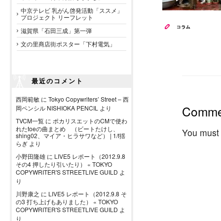
中京テレビ 乳がん啓発活動「ススメ」
プロジェクト リーフレット
滋賀県「石田三成」第一弾
文の里商店街ポスター「下村電気」
最近のコメント
西岡範敏
に
Tokyo Copywriters’ Street – 西
Comme
岡ペンシル NISHIOKA PENCIL
より
TVCM一覧
に
ポカリスエットのCMで使わ
れたtoeの曲まとめ （ビートたけし、
You must
shing02、マイア・ヒラサワなど） | 1/f揺
らぎ
より
小野田隆雄
に
LIVE5 レポート（2012.9.8
その4 押したり引いたり） « TOKYO
COPYWRITER'S STREETLIVE GUILD
よ
り
川野康之
に
LIVE5 レポート（2012.9.8 そ
の3 打ち上げもありました） « TOKYO
COPYWRITER'S STREETLIVE GUILD
よ
り