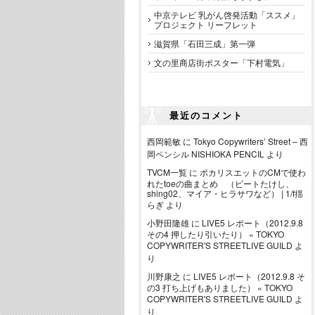
中京テレビ 乳がん啓発活動「ススメ」
プロジェクト リーフレット
滋賀県「石田三成」第一弾
文の里商店街ポスター「下村電気」
最近のコメント
西岡範敏
に
Tokyo Copywriters’ Street – 西
岡ペンシル NISHIOKA PENCIL
より
TVCM一覧
に
ポカリスエットのCMで使わ
れたtoeの曲まとめ （ビートたけし、
shing02、マイア・ヒラサワなど） | 1/f揺
らぎ
より
小野田隆雄
に
LIVE5 レポート（2012.9.8
その4 押したり引いたり） « TOKYO
COPYWRITER'S STREETLIVE GUILD
よ
り
川野康之
に
LIVE5 レポート（2012.9.8 そ
の3 打ち上げもありました） « TOKYO
COPYWRITER'S STREETLIVE GUILD
よ
り