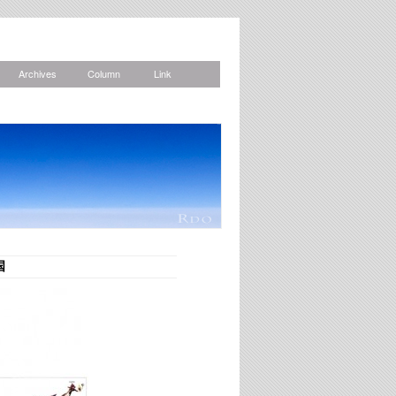
Archives
Column
Link
News
国