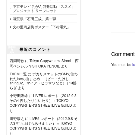
中京テレビ 乳がん啓発活動「ススメ」
プロジェクト リーフレット
滋賀県「石田三成」第一弾
文の里商店街ポスター「下村電気」
最近のコメント
Comment
西岡範敏
に
Tokyo Copywriters’ Street – 西
You must be
l
岡ペンシル NISHIOKA PENCIL
より
TVCM一覧
に
ポカリスエットのCMで使わ
れたtoeの曲まとめ （ビートたけし、
shing02、マイア・ヒラサワなど） | 1/f揺
らぎ
より
小野田隆雄
に
LIVE5 レポート（2012.9.8
その4 押したり引いたり） « TOKYO
COPYWRITER'S STREETLIVE GUILD
よ
り
川野康之
に
LIVE5 レポート（2012.9.8 そ
の3 打ち上げもありました） « TOKYO
COPYWRITER'S STREETLIVE GUILD
よ
り