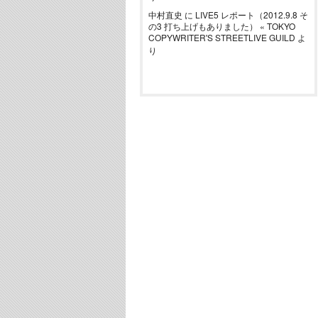
中村直史
に
LIVE5 レポート（2012.9.8 そ
の3 打ち上げもありました） « TOKYO
COPYWRITER'S STREETLIVE GUILD
よ
り