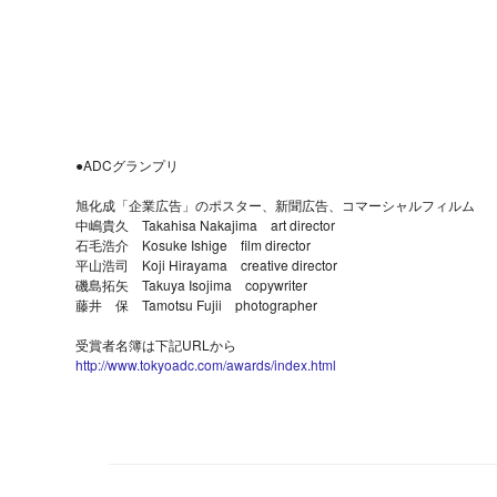
●ADCグランプリ
旭化成「企業広告」のポスター、新聞広告、コマーシャルフィルム
中嶋貴久 Takahisa Nakajima art director
石毛浩介 Kosuke Ishige film director
平山浩司 Koji Hirayama creative director
磯島拓矢 Takuya Isojima copywriter
藤井 保 Tamotsu Fujii photographer
受賞者名簿は下記URLから
http://www.tokyoadc.com/awards/index.html