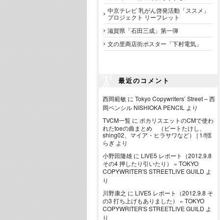
中京テレビ 乳がん啓発活動「ススメ」
プロジェクト リーフレット
滋賀県「石田三成」第一弾
文の里商店街ポスター「下村電気」
最近のコメント
西岡範敏
に
Tokyo Copywriters’ Street – 西
岡ペンシル NISHIOKA PENCIL
より
TVCM一覧
に
ポカリスエットのCMで使わ
れたtoeの曲まとめ （ビートたけし、
shing02、マイア・ヒラサワなど） | 1/f揺
らぎ
より
小野田隆雄
に
LIVE5 レポート（2012.9.8
その4 押したり引いたり） « TOKYO
COPYWRITER'S STREETLIVE GUILD
よ
り
川野康之
に
LIVE5 レポート（2012.9.8 そ
の3 打ち上げもありました） « TOKYO
COPYWRITER'S STREETLIVE GUILD
よ
り