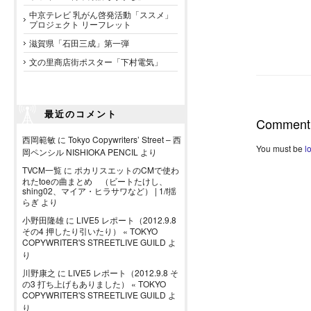
中京テレビ 乳がん啓発活動「ススメ」
プロジェクト リーフレット
滋賀県「石田三成」第一弾
文の里商店街ポスター「下村電気」
最近のコメント
Comment
西岡範敏
に
Tokyo Copywriters’ Street – 西
You must be
l
岡ペンシル NISHIOKA PENCIL
より
TVCM一覧
に
ポカリスエットのCMで使わ
れたtoeの曲まとめ （ビートたけし、
shing02、マイア・ヒラサワなど） | 1/f揺
らぎ
より
小野田隆雄
に
LIVE5 レポート（2012.9.8
その4 押したり引いたり） « TOKYO
COPYWRITER'S STREETLIVE GUILD
よ
り
川野康之
に
LIVE5 レポート（2012.9.8 そ
の3 打ち上げもありました） « TOKYO
COPYWRITER'S STREETLIVE GUILD
よ
り