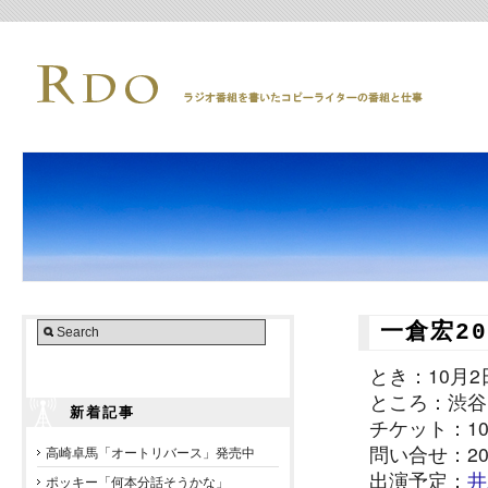
一倉宏2
とき：10月2
ところ：渋谷セ
新着記事
チケット：10
問い合せ：20th
高崎卓馬「オートリバース」発売中
出演予定：
井
ポッキー「何本分話そうかな」