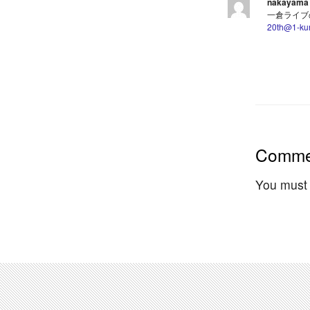
nakayama
一倉ライブ
20th@1-ku
Comme
You must