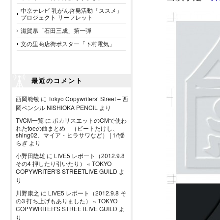
中京テレビ 乳がん啓発活動「ススメ」
プロジェクト リーフレット
滋賀県「石田三成」第一弾
文の里商店街ポスター「下村電気」
最近のコメント
西岡範敏
に
Tokyo Copywriters’ Street – 西
岡ペンシル NISHIOKA PENCIL
より
TVCM一覧
に
ポカリスエットのCMで使わ
れたtoeの曲まとめ （ビートたけし、
shing02、マイア・ヒラサワなど） | 1/f揺
らぎ
より
小野田隆雄
に
LIVE5 レポート（2012.9.8
その4 押したり引いたり） « TOKYO
COPYWRITER'S STREETLIVE GUILD
よ
り
川野康之
に
LIVE5 レポート（2012.9.8 そ
の3 打ち上げもありました） « TOKYO
COPYWRITER'S STREETLIVE GUILD
よ
り