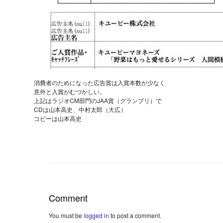
消費者のためになった広告賞は入賞本数が少なく
意外と入賞がむづかしい。
上記はラジオCM部門のJAA賞（グランプリ）で
CDは山本高史、中村太郎（大広）
コピーは山本高史
Comment
You must be
logged in
to post a comment.