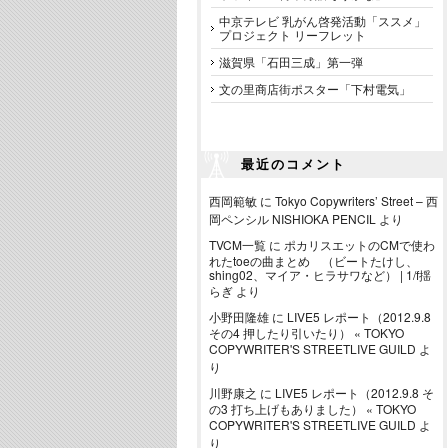
中京テレビ 乳がん啓発活動「ススメ」
プロジェクト リーフレット
滋賀県「石田三成」第一弾
文の里商店街ポスター「下村電気」
最近のコメント
西岡範敏
に
Tokyo Copywriters’ Street – 西
岡ペンシル NISHIOKA PENCIL
より
TVCM一覧
に
ポカリスエットのCMで使わ
れたtoeの曲まとめ （ビートたけし、
shing02、マイア・ヒラサワなど） | 1/f揺
らぎ
より
小野田隆雄
に
LIVE5 レポート（2012.9.8
その4 押したり引いたり） « TOKYO
COPYWRITER'S STREETLIVE GUILD
よ
り
川野康之
に
LIVE5 レポート（2012.9.8 そ
の3 打ち上げもありました） « TOKYO
COPYWRITER'S STREETLIVE GUILD
よ
り