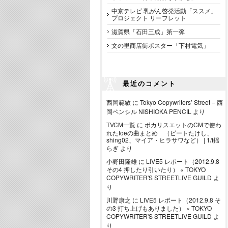
中京テレビ 乳がん啓発活動「ススメ」
プロジェクト リーフレット
滋賀県「石田三成」第一弾
文の里商店街ポスター「下村電気」
最近のコメント
西岡範敏
に
Tokyo Copywriters’ Street – 西
岡ペンシル NISHIOKA PENCIL
より
TVCM一覧
に
ポカリスエットのCMで使わ
れたtoeの曲まとめ （ビートたけし、
shing02、マイア・ヒラサワなど） | 1/f揺
らぎ
より
小野田隆雄
に
LIVE5 レポート（2012.9.8
その4 押したり引いたり） « TOKYO
COPYWRITER'S STREETLIVE GUILD
よ
り
川野康之
に
LIVE5 レポート（2012.9.8 そ
の3 打ち上げもありました） « TOKYO
COPYWRITER'S STREETLIVE GUILD
よ
り