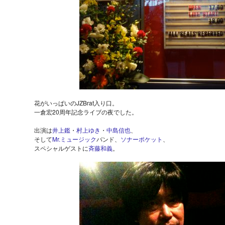
花がいっぱいのJZBrat入り口。
一倉宏20周年記念ライブの夜でした。
出演は
井上鑑
・
村上ゆき
・
中島信也
、
そして
Mr.ミュージック
バンド、
ソナーポケット
、
スペシャルゲストに
斉藤和義
。