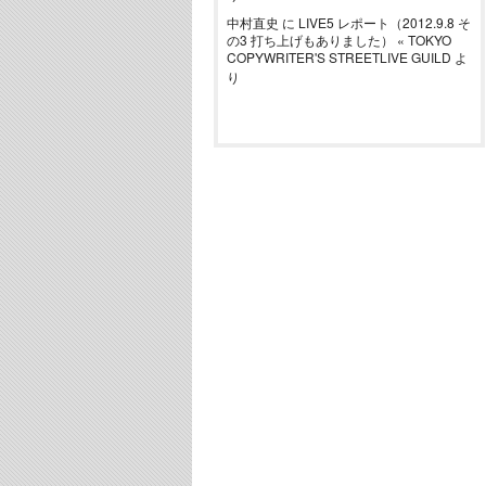
中村直史
に
LIVE5 レポート（2012.9.8 そ
の3 打ち上げもありました） « TOKYO
COPYWRITER'S STREETLIVE GUILD
よ
り