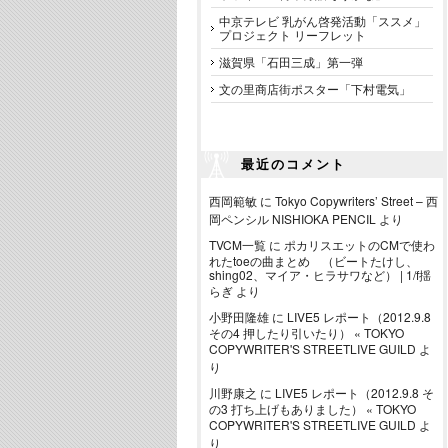
中京テレビ 乳がん啓発活動「ススメ」
プロジェクト リーフレット
滋賀県「石田三成」第一弾
文の里商店街ポスター「下村電気」
最近のコメント
西岡範敏
に
Tokyo Copywriters’ Street – 西
岡ペンシル NISHIOKA PENCIL
より
TVCM一覧
に
ポカリスエットのCMで使わ
れたtoeの曲まとめ （ビートたけし、
shing02、マイア・ヒラサワなど） | 1/f揺
らぎ
より
小野田隆雄
に
LIVE5 レポート（2012.9.8
その4 押したり引いたり） « TOKYO
COPYWRITER'S STREETLIVE GUILD
よ
り
川野康之
に
LIVE5 レポート（2012.9.8 そ
の3 打ち上げもありました） « TOKYO
COPYWRITER'S STREETLIVE GUILD
よ
り