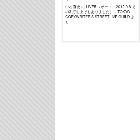
中村直史
に
LIVE5 レポート（2012.9.8 そ
の3 打ち上げもありました） « TOKYO
COPYWRITER'S STREETLIVE GUILD
よ
り