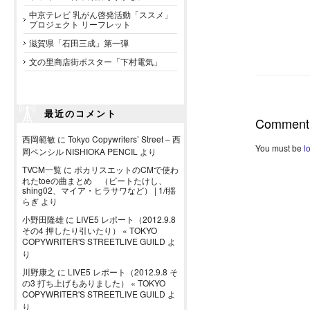
中京テレビ 乳がん啓発活動「ススメ」
プロジェクト リーフレット
滋賀県「石田三成」第一弾
文の里商店街ポスター「下村電気」
最近のコメント
Comment
西岡範敏
に
Tokyo Copywriters’ Street – 西
You must be
l
岡ペンシル NISHIOKA PENCIL
より
TVCM一覧
に
ポカリスエットのCMで使わ
れたtoeの曲まとめ （ビートたけし、
shing02、マイア・ヒラサワなど） | 1/f揺
らぎ
より
小野田隆雄
に
LIVE5 レポート（2012.9.8
その4 押したり引いたり） « TOKYO
COPYWRITER'S STREETLIVE GUILD
よ
り
川野康之
に
LIVE5 レポート（2012.9.8 そ
の3 打ち上げもありました） « TOKYO
COPYWRITER'S STREETLIVE GUILD
よ
り