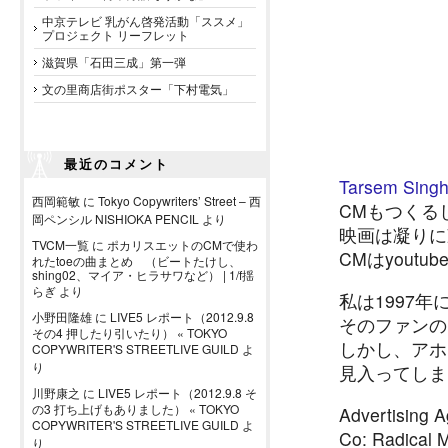
中京テレビ 乳がん啓発活動「ススメ」
プロジェクト リーフレット
滋賀県「石田三成」第一弾
文の里商店街ポスター「下村電気」
最近のコメント
Tarsem Sing
西岡範敏
に
Tokyo Copywriters’ Street – 西
CMもつくる
岡ペンシル NISHIOKA PENCIL
より
映画は凝りに
TVCM一覧
に
ポカリスエットのCMで使わ
CMはyout
れたtoeの曲まとめ （ビートたけし、
shing02、マイア・ヒラサワなど） | 1/f揺
らぎ
より
私は1997
小野田隆雄
に
LIVE5 レポート（2012.9.8
そのファンの
その4 押したり引いたり） « TOKYO
しかし、アホ
COPYWRITER'S STREETLIVE GUILD
よ
り
見入ってしま
川野康之
に
LIVE5 レポート（2012.9.8 そ
の3 打ち上げもありました） « TOKYO
Advertising 
COPYWRITER'S STREETLIVE GUILD
よ
Co: Radical 
り