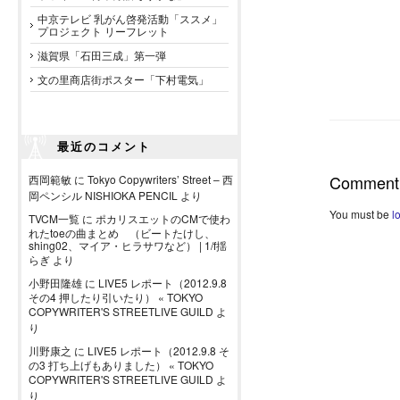
中京テレビ 乳がん啓発活動「ススメ」
プロジェクト リーフレット
滋賀県「石田三成」第一弾
文の里商店街ポスター「下村電気」
最近のコメント
Comment
西岡範敏
に
Tokyo Copywriters’ Street – 西
岡ペンシル NISHIOKA PENCIL
より
You must be
l
TVCM一覧
に
ポカリスエットのCMで使わ
れたtoeの曲まとめ （ビートたけし、
shing02、マイア・ヒラサワなど） | 1/f揺
らぎ
より
小野田隆雄
に
LIVE5 レポート（2012.9.8
その4 押したり引いたり） « TOKYO
COPYWRITER'S STREETLIVE GUILD
よ
り
川野康之
に
LIVE5 レポート（2012.9.8 そ
の3 打ち上げもありました） « TOKYO
COPYWRITER'S STREETLIVE GUILD
よ
り