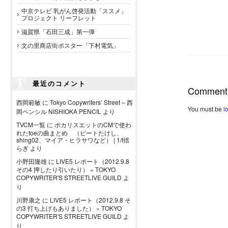
中京テレビ 乳がん啓発活動「ススメ」
プロジェクト リーフレット
滋賀県「石田三成」第一弾
文の里商店街ポスター「下村電気」
最近のコメント
Comment
西岡範敏
に
Tokyo Copywriters’ Street – 西
You must be
l
岡ペンシル NISHIOKA PENCIL
より
TVCM一覧
に
ポカリスエットのCMで使わ
れたtoeの曲まとめ （ビートたけし、
shing02、マイア・ヒラサワなど） | 1/f揺
らぎ
より
小野田隆雄
に
LIVE5 レポート（2012.9.8
その4 押したり引いたり） « TOKYO
COPYWRITER'S STREETLIVE GUILD
よ
り
川野康之
に
LIVE5 レポート（2012.9.8 そ
の3 打ち上げもありました） « TOKYO
COPYWRITER'S STREETLIVE GUILD
よ
り