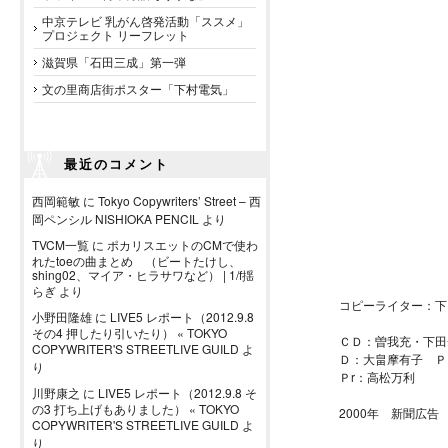
中京テレビ 乳がん啓発活動「ススメ」
プロジェクト リーフレット
滋賀県「石田三成」第一弾
文の里商店街ポスター「下村電気」
最近のコメント
西岡範敏
に
Tokyo Copywriters’ Street – 西
岡ペンシル NISHIOKA PENCIL
より
TVCM一覧
に
ポカリスエットのCMで使わ
れたtoeの曲まとめ （ビートたけし、
shing02、マイア・ヒラサワなど） | 1/f揺
らぎ
より
コピーライター：下
小野田隆雄
に
LIVE5 レポート（2012.9.8
その4 押したり引いたり） « TOKYO
ＣＤ：曽我充・下田
COPYWRITER'S STREETLIVE GUILD
よ
Ｄ：大畠摩有子 Ｐ
り
Ｐr：高松万利
川野康之
に
LIVE5 レポート（2012.9.8 そ
の3 打ち上げもありました） « TOKYO
2000年 新聞広告
COPYWRITER'S STREETLIVE GUILD
よ
り