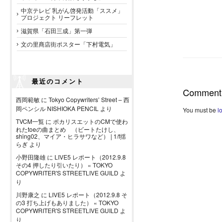
中京テレビ 乳がん啓発活動「ススメ」
プロジェクト リーフレット
滋賀県「石田三成」第一弾
文の里商店街ポスター「下村電気」
最近のコメント
Comment
西岡範敏
に
Tokyo Copywriters’ Street – 西
岡ペンシル NISHIOKA PENCIL
より
You must be
l
TVCM一覧
に
ポカリスエットのCMで使わ
れたtoeの曲まとめ （ビートたけし、
shing02、マイア・ヒラサワなど） | 1/f揺
らぎ
より
小野田隆雄
に
LIVE5 レポート（2012.9.8
その4 押したり引いたり） « TOKYO
COPYWRITER'S STREETLIVE GUILD
よ
り
川野康之
に
LIVE5 レポート（2012.9.8 そ
の3 打ち上げもありました） « TOKYO
COPYWRITER'S STREETLIVE GUILD
よ
り