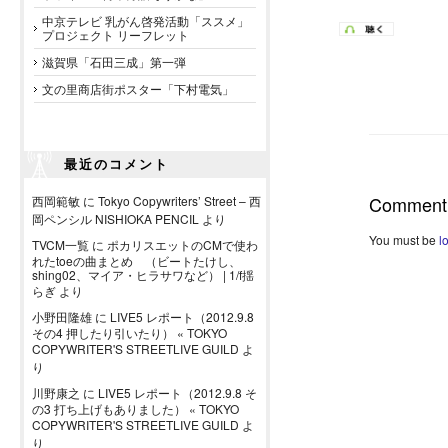
中京テレビ 乳がん啓発活動「ススメ」
プロジェクト リーフレット
滋賀県「石田三成」第一弾
文の里商店街ポスター「下村電気」
最近のコメント
Comment
西岡範敏
に
Tokyo Copywriters’ Street – 西
岡ペンシル NISHIOKA PENCIL
より
You must be
l
TVCM一覧
に
ポカリスエットのCMで使わ
れたtoeの曲まとめ （ビートたけし、
shing02、マイア・ヒラサワなど） | 1/f揺
らぎ
より
小野田隆雄
に
LIVE5 レポート（2012.9.8
その4 押したり引いたり） « TOKYO
COPYWRITER'S STREETLIVE GUILD
よ
り
川野康之
に
LIVE5 レポート（2012.9.8 そ
の3 打ち上げもありました） « TOKYO
COPYWRITER'S STREETLIVE GUILD
よ
り