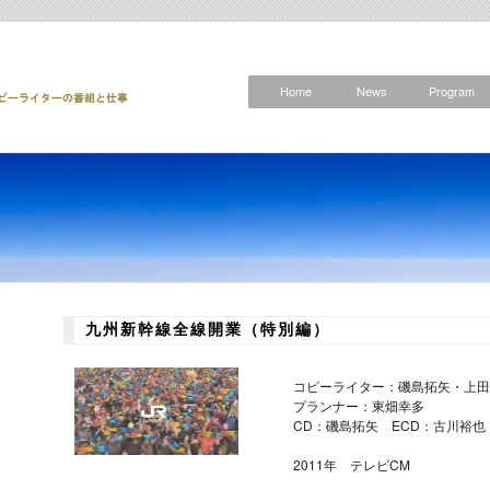
Home
News
Program
九州新幹線全線開業（特別編）
コピーライター：磯島拓矢・上田
プランナー：東畑幸多
CD：磯島拓矢 ECD：古川裕也
2011年 テレビCM