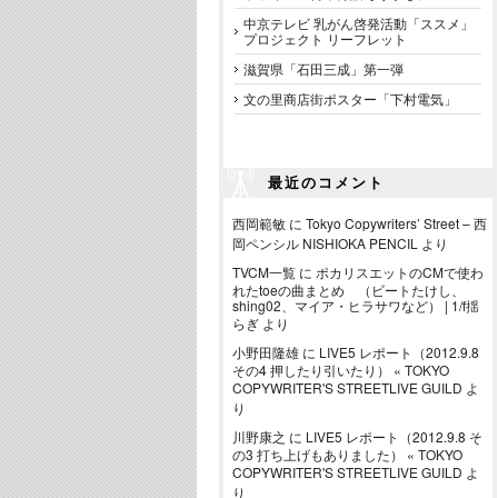
中京テレビ 乳がん啓発活動「ススメ」
プロジェクト リーフレット
滋賀県「石田三成」第一弾
文の里商店街ポスター「下村電気」
最近のコメント
西岡範敏
に
Tokyo Copywriters’ Street – 西
岡ペンシル NISHIOKA PENCIL
より
TVCM一覧
に
ポカリスエットのCMで使わ
れたtoeの曲まとめ （ビートたけし、
shing02、マイア・ヒラサワなど） | 1/f揺
らぎ
より
小野田隆雄
に
LIVE5 レポート（2012.9.8
その4 押したり引いたり） « TOKYO
COPYWRITER'S STREETLIVE GUILD
よ
り
川野康之
に
LIVE5 レポート（2012.9.8 そ
の3 打ち上げもありました） « TOKYO
COPYWRITER'S STREETLIVE GUILD
よ
り