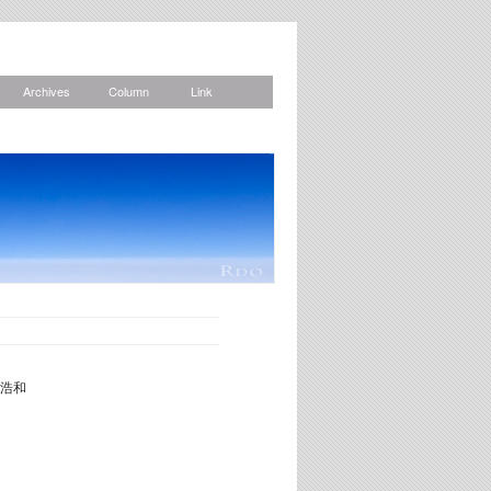
Archives
Column
Link
News
浩和