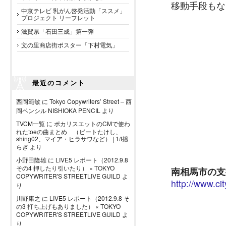
移動手段もな
中京テレビ 乳がん啓発活動「ススメ」
プロジェクト リーフレット
滋賀県「石田三成」第一弾
文の里商店街ポスター「下村電気」
最近のコメント
西岡範敏
に
Tokyo Copywriters’ Street – 西
岡ペンシル NISHIOKA PENCIL
より
TVCM一覧
に
ポカリスエットのCMで使わ
れたtoeの曲まとめ （ビートたけし、
shing02、マイア・ヒラサワなど） | 1/f揺
らぎ
より
小野田隆雄
に
LIVE5 レポート（2012.9.8
その4 押したり引いたり） « TOKYO
南相馬市の支
COPYWRITER'S STREETLIVE GUILD
よ
http://www.ci
り
川野康之
に
LIVE5 レポート（2012.9.8 そ
の3 打ち上げもありました） « TOKYO
COPYWRITER'S STREETLIVE GUILD
よ
り