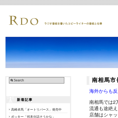
南相馬市
海外からも反
新着記事
南相馬では2
流通も途絶え
高崎卓馬「オートリバース」発売中
店舗はシャッ
ポッキー「何本分話そうかな」