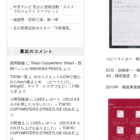
中京テレビ 乳がん啓発活動「ススメ」
プロジェクト リーフレット
滋賀県「石田三成」第一弾
文の里商店街ポスター「下村電気」
最近のコメント
コピーライター：蛭
西岡範敏
に
Tokyo Copywriters’ Street – 西
岡ペンシル NISHIOKA PENCIL
より
ECD：岩崎俊一・
AD：権田雅彦 D
TVCM一覧
に
ポカリスエットのCMで使わ
れたtoeの曲まとめ （ビートたけし、
shing02、マイア・ヒラサワなど） | 1/f揺
2010年 郵政事
らぎ
より
小野田隆雄
に
LIVE5 レポート（2012.9.8
その4 押したり引いたり） « TOKYO
COPYWRITER'S STREETLIVE GUILD
よ
り
川野康之
に
LIVE5 レポート（2012.9.8 そ
の3 打ち上げもありました） « TOKYO
COPYWRITER'S STREETLIVE GUILD
よ
り