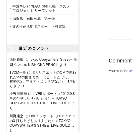
中京テレビ 乳がん啓発活動「ススメ」
プロジェクト リーフレット
滋賀県「石田三成」第一弾
文の里商店街ポスター「下村電気」
最近のコメント
Comment
西岡範敏
に
Tokyo Copywriters’ Street – 西
岡ペンシル NISHIOKA PENCIL
より
You must be
l
TVCM一覧
に
ポカリスエットのCMで使わ
れたtoeの曲まとめ （ビートたけし、
shing02、マイア・ヒラサワなど） | 1/f揺
らぎ
より
小野田隆雄
に
LIVE5 レポート（2012.9.8
その4 押したり引いたり） « TOKYO
COPYWRITER'S STREETLIVE GUILD
よ
り
川野康之
に
LIVE5 レポート（2012.9.8 そ
の3 打ち上げもありました） « TOKYO
COPYWRITER'S STREETLIVE GUILD
よ
り