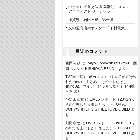
中京テレビ 乳がん啓発活動「ススメ」
プロジェクト リーフレット
滋賀県「石田三成」第一弾
文の里商店街ポスター「下村電気」
最近のコメント
西岡範敏
に
Tokyo Copywriters’ Street – 西
岡ペンシル NISHIOKA PENCIL
より
TVCM一覧
に
ポカリスエットのCMで使わ
れたtoeの曲まとめ （ビートたけし、
shing02、マイア・ヒラサワなど） | 1/f揺
らぎ
より
小野田隆雄
に
LIVE5 レポート（2012.9.8
その4 押したり引いたり） « TOKYO
COPYWRITER'S STREETLIVE GUILD
よ
り
川野康之
に
LIVE5 レポート（2012.9.8 そ
の3 打ち上げもありました） « TOKYO
COPYWRITER'S STREETLIVE GUILD
よ
り