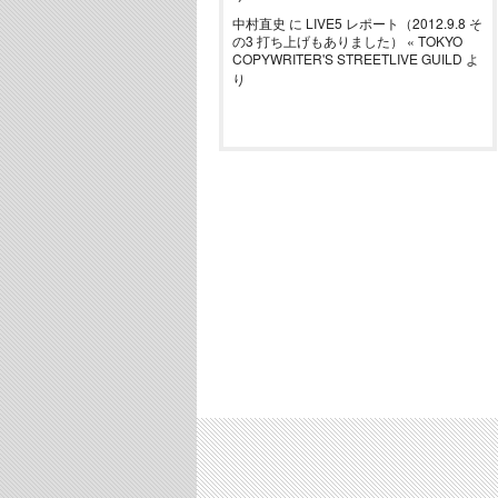
中村直史
に
LIVE5 レポート（2012.9.8 そ
の3 打ち上げもありました） « TOKYO
COPYWRITER'S STREETLIVE GUILD
よ
り