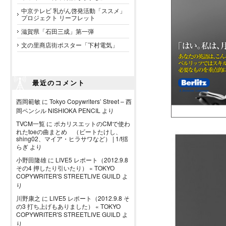
中京テレビ 乳がん啓発活動「ススメ」
プロジェクト リーフレット
滋賀県「石田三成」第一弾
文の里商店街ポスター「下村電気」
最近のコメント
西岡範敏
に
Tokyo Copywriters’ Street – 西
岡ペンシル NISHIOKA PENCIL
より
TVCM一覧
に
ポカリスエットのCMで使わ
れたtoeの曲まとめ （ビートたけし、
shing02、マイア・ヒラサワなど） | 1/f揺
らぎ
より
小野田隆雄
に
LIVE5 レポート（2012.9.8
その4 押したり引いたり） « TOKYO
COPYWRITER'S STREETLIVE GUILD
よ
り
川野康之
に
LIVE5 レポート（2012.9.8 そ
の3 打ち上げもありました） « TOKYO
COPYWRITER'S STREETLIVE GUILD
よ
り