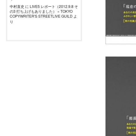
中村直史
に
LIVE5 レポート（2012.9.8 そ
の3 打ち上げもありました） « TOKYO
COPYWRITER'S STREETLIVE GUILD
よ
り