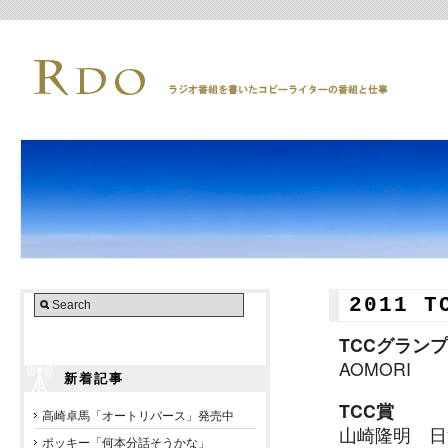
2011 
TCCグラン
AOMORI
新着記事
TCC賞
高崎卓馬「オートリバース」発売中
山崎隆明 日
ポッキー「何本分話そうかな」