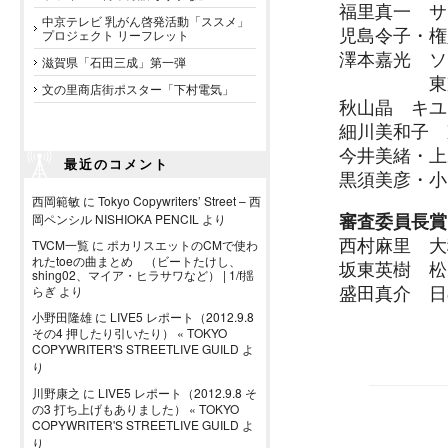
福里真一 サ
中京テレビ 乳がん啓発活動「ススメ」
児島令子・権八成裕
プロジェクト リーフレット
澤本嘉光 ソ
滋賀県「石田三成」第一弾
東京ガス
文の里商店街ポスター「下村電気」
秋山晶 キユ
細川美和子 
今井美緒・上
最近のコメント
黒須美彦・小
西岡範敏
に
Tokyo Copywriters’ Street – 西
審査委員長賞
岡ペンシル NISHIOKA PENCIL
より
西村麻里 大
TVCM一覧
に
ポカリスエットのCMで使わ
れたtoeの曲まとめ （ビートたけし、
坂東英樹 松
shing02、マイア・ヒラサワなど） | 1/f揺
盛田真介 日
らぎ
より
小野田隆雄
に
LIVE5 レポート（2012.9.8
その4 押したり引いたり） « TOKYO
COPYWRITER'S STREETLIVE GUILD
よ
り
川野康之
に
LIVE5 レポート（2012.9.8 そ
の3 打ち上げもありました） « TOKYO
COPYWRITER'S STREETLIVE GUILD
よ
り