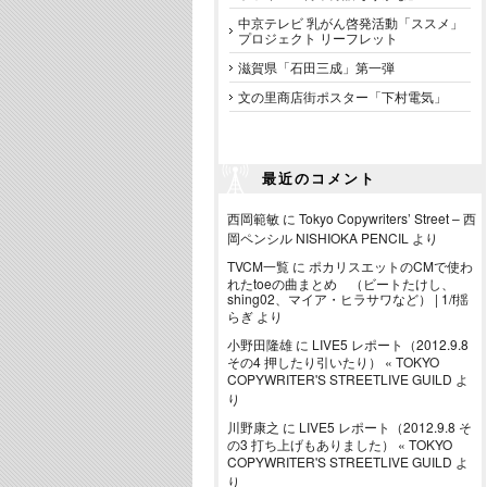
中京テレビ 乳がん啓発活動「ススメ」
プロジェクト リーフレット
滋賀県「石田三成」第一弾
文の里商店街ポスター「下村電気」
最近のコメント
西岡範敏
に
Tokyo Copywriters’ Street – 西
岡ペンシル NISHIOKA PENCIL
より
TVCM一覧
に
ポカリスエットのCMで使わ
れたtoeの曲まとめ （ビートたけし、
shing02、マイア・ヒラサワなど） | 1/f揺
らぎ
より
小野田隆雄
に
LIVE5 レポート（2012.9.8
その4 押したり引いたり） « TOKYO
COPYWRITER'S STREETLIVE GUILD
よ
り
川野康之
に
LIVE5 レポート（2012.9.8 そ
の3 打ち上げもありました） « TOKYO
COPYWRITER'S STREETLIVE GUILD
よ
り