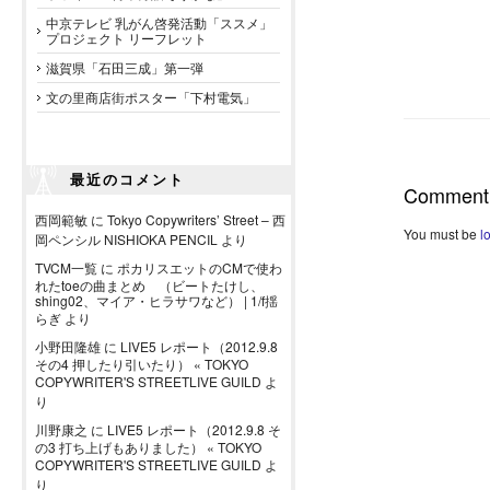
中京テレビ 乳がん啓発活動「ススメ」
プロジェクト リーフレット
滋賀県「石田三成」第一弾
文の里商店街ポスター「下村電気」
最近のコメント
Comment
西岡範敏
に
Tokyo Copywriters’ Street – 西
You must be
l
岡ペンシル NISHIOKA PENCIL
より
TVCM一覧
に
ポカリスエットのCMで使わ
れたtoeの曲まとめ （ビートたけし、
shing02、マイア・ヒラサワなど） | 1/f揺
らぎ
より
小野田隆雄
に
LIVE5 レポート（2012.9.8
その4 押したり引いたり） « TOKYO
COPYWRITER'S STREETLIVE GUILD
よ
り
川野康之
に
LIVE5 レポート（2012.9.8 そ
の3 打ち上げもありました） « TOKYO
COPYWRITER'S STREETLIVE GUILD
よ
り