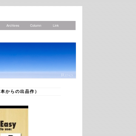
Archives
Column
Link
News
ns（日本からの出品作）