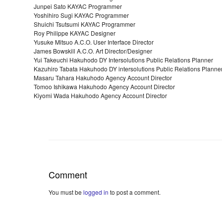
Junpei Sato KAYAC Programmer
Yoshihiro Sugi KAYAC Programmer
Shuichi Tsutsumi KAYAC Programmer
Roy Philippe KAYAC Designer
Yusuke Mitsuo A.C.O. User Interface Director
James Bowskill A.C.O. Art Director/Designer
Yui Takeuchi Hakuhodo DY Intersolutions Public Relations Planner
Kazuhiro Tabata Hakuhodo DY intersolutions Public Relations Planne
Masaru Tahara Hakuhodo Agency Account Director
Tomoo Ishikawa Hakuhodo Agency Account Director
Kiyomi Wada Hakuhodo Agency Account Director
Comment
You must be
logged in
to post a comment.