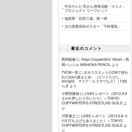
中京テレビ 乳がん啓発活動「ススメ」
プロジェクト リーフレット
滋賀県「石田三成」第一弾
文の里商店街ポスター「下村電気」
最近のコメント
西岡範敏
に
Tokyo Copywriters’ Street – 西
岡ペンシル NISHIOKA PENCIL
より
TVCM一覧
に
ポカリスエットのCMで使わ
れたtoeの曲まとめ （ビートたけし、
shing02、マイア・ヒラサワなど） | 1/f揺
らぎ
より
小野田隆雄
に
LIVE5 レポート（2012.9.8
その4 押したり引いたり） « TOKYO
COPYWRITER'S STREETLIVE GUILD
よ
り
川野康之
に
LIVE5 レポート（2012.9.8 そ
の3 打ち上げもありました） « TOKYO
COPYWRITER'S STREETLIVE GUILD
よ
り