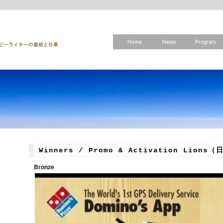
Home
News
Program
Winners / Promo & Activation Lio
Bronze