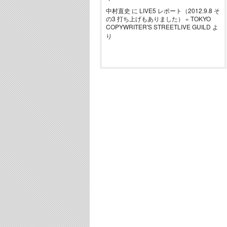
中村直史
に
LIVE5 レポート（2012.9.8 そ
の3 打ち上げもありました） « TOKYO
COPYWRITER'S STREETLIVE GUILD
よ
り