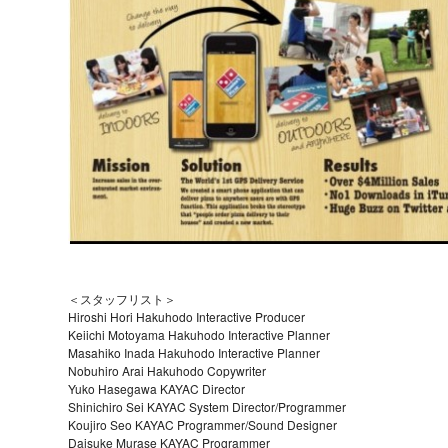
＜スタッフリスト＞
Hiroshi Hori Hakuhodo Interactive Producer
Keiichi Motoyama Hakuhodo Interactive Planner
Masahiko Inada Hakuhodo Interactive Planner
Nobuhiro Arai Hakuhodo Copywriter
Yuko Hasegawa KAYAC Director
Shinichiro Sei KAYAC System Director/Programmer
Koujiro Seo KAYAC Programmer/Sound Designer
Daisuke Murase KAYAC Programmer