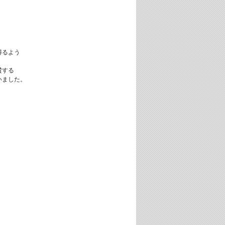
、
得るよう
賛する
いました。