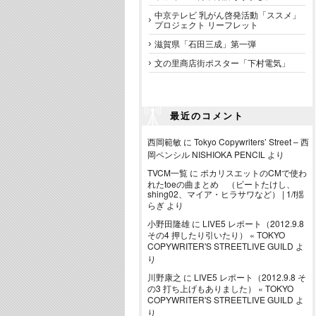
中京テレビ 乳がん啓発活動「ススメ」
プロジェクト リーフレット
滋賀県「石田三成」第一弾
文の里商店街ポスター「下村電気」
最近のコメント
西岡範敏
に
Tokyo Copywriters’ Street – 西
岡ペンシル NISHIOKA PENCIL
より
TVCM一覧
に
ポカリスエットのCMで使わ
れたtoeの曲まとめ （ビートたけし、
shing02、マイア・ヒラサワなど） | 1/f揺
らぎ
より
小野田隆雄
に
LIVE5 レポート（2012.9.8
その4 押したり引いたり） « TOKYO
COPYWRITER'S STREETLIVE GUILD
よ
り
川野康之
に
LIVE5 レポート（2012.9.8 そ
の3 打ち上げもありました） « TOKYO
COPYWRITER'S STREETLIVE GUILD
よ
り