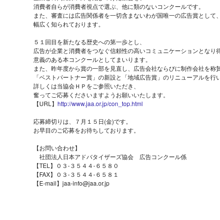
消費者自らが消費者視点で選ぶ、他に類のないコンクールです。
また、審査には広告関係者を一切含まないわが国唯一の広告賞として
幅広く知られております。
５１回目を新たなる歴史への第一歩とし、
広告が企業と消費者をつなぐ信頼性の高いコミュニケーションとなり
意義のある本コンクールとしてまいります。
また、昨年度から賞の一部を見直し、広告会社ならびに制作会社を称
「ベストパートナー賞」の新設と「地域広告賞」のリニューアルを行
詳しくは当協会ＨＰをご参照いただき、
奮ってご応募くださいますようお願いいたします。
【URL】
http://www.jaa.or.jp/con_top.html
応募締切りは、７月１５日(金)です。
お早目のご応募をお待ちしております。
【お問い合わせ】
社団法人日本アドバタイザーズ協会 広告コンクール係
【TEL】０３-３５４４-６５８０
【FAX】０３-３５４４-６５８１
【E-mail】jaa-info@jaa.or.jp