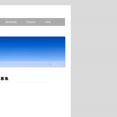
Archives
Column
Link
News
品募集