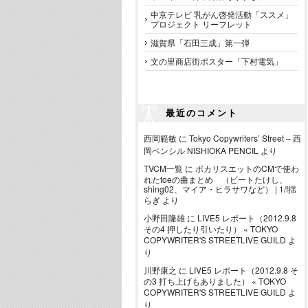
中京テレビ 乳がん啓発活動「ススメ」
プロジェクト リーフレット
滋賀県「石田三成」第一弾
文の里商店街ポスター「下村電気」
最近のコメント
西岡範敏
に
Tokyo Copywriters’ Street – 西
岡ペンシル NISHIOKA PENCIL
より
TVCM一覧
に
ポカリスエットのCMで使わ
れたtoeの曲まとめ （ビートたけし、
shing02、マイア・ヒラサワなど） | 1/f揺
らぎ
より
小野田隆雄
に
LIVE5 レポート（2012.9.8
その4 押したり引いたり） « TOKYO
COPYWRITER'S STREETLIVE GUILD
よ
り
川野康之
に
LIVE5 レポート（2012.9.8 そ
の3 打ち上げもありました） « TOKYO
COPYWRITER'S STREETLIVE GUILD
よ
り