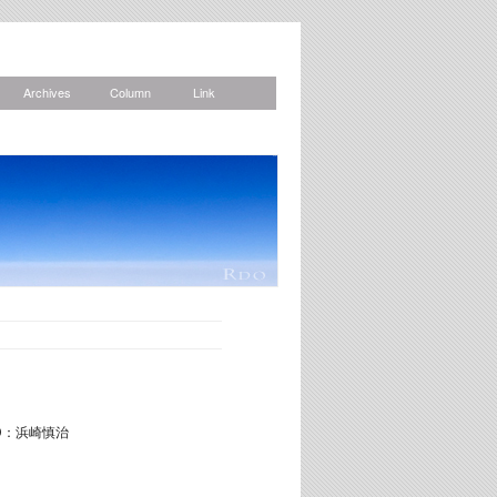
Archives
Column
Link
News
D：浜崎慎治