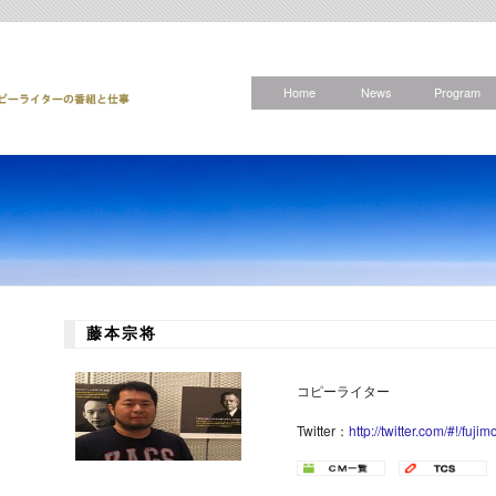
Home
News
Program
藤本宗将
コピーライター
Twitter：
http://twitter.com/#!/fujim