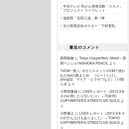
中京テレビ 乳がん啓発活動「ススメ」
プロジェクト リーフレット
滋賀県「石田三成」第一弾
文の里商店街ポスター「下村電気」
最近のコメント
西岡範敏
に
Tokyo Copywriters’ Street – 西
岡ペンシル NISHIOKA PENCIL
より
TVCM一覧
に
ポカリスエットのCMで使わ
れたtoeの曲まとめ （ビートたけし、
shing02、マイア・ヒラサワなど） | 1/f揺
らぎ
より
小野田隆雄
に
LIVE5 レポート（2012.9.8
その4 押したり引いたり） « TOKYO
COPYWRITER'S STREETLIVE GUILD
よ
り
川野康之
に
LIVE5 レポート（2012.9.8 そ
の3 打ち上げもありました） « TOKYO
COPYWRITER'S STREETLIVE GUILD
よ
り