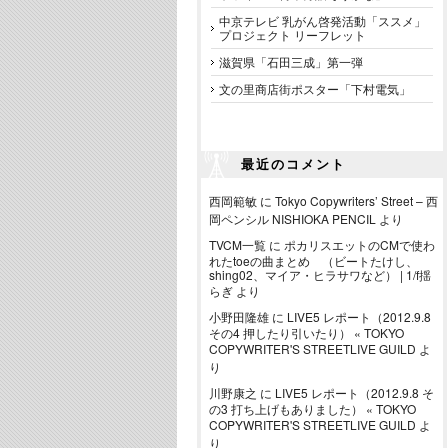
中京テレビ 乳がん啓発活動「ススメ」
プロジェクト リーフレット
滋賀県「石田三成」第一弾
文の里商店街ポスター「下村電気」
最近のコメント
西岡範敏
に
Tokyo Copywriters’ Street – 西
岡ペンシル NISHIOKA PENCIL
より
TVCM一覧
に
ポカリスエットのCMで使わ
れたtoeの曲まとめ （ビートたけし、
shing02、マイア・ヒラサワなど） | 1/f揺
らぎ
より
小野田隆雄
に
LIVE5 レポート（2012.9.8
その4 押したり引いたり） « TOKYO
COPYWRITER'S STREETLIVE GUILD
よ
り
川野康之
に
LIVE5 レポート（2012.9.8 そ
の3 打ち上げもありました） « TOKYO
COPYWRITER'S STREETLIVE GUILD
よ
り