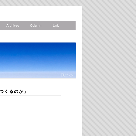
Archives
Column
Link
News
つくるのか」