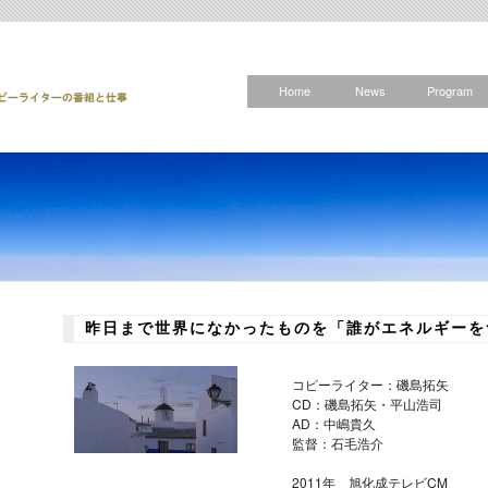
Home
News
Program
昨日まで世界になかったものを「誰がエネルギーを
コピーライター：磯島拓矢
CD：磯島拓矢・平山浩司
AD：中嶋貴久
監督：石毛浩介
2011年 旭化成テレビCM