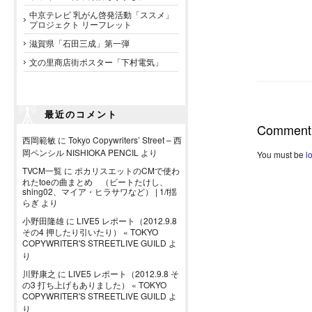
中京テレビ 乳がん啓発活動「ススメ」
プロジェクト リーフレット
滋賀県「石田三成」第一弾
文の里商店街ポスター「下村電気」
最近のコメント
Comment
西岡範敏
に
Tokyo Copywriters’ Street – 西
岡ペンシル NISHIOKA PENCIL
より
You must be
l
TVCM一覧
に
ポカリスエットのCMで使わ
れたtoeの曲まとめ （ビートたけし、
shing02、マイア・ヒラサワなど） | 1/f揺
らぎ
より
小野田隆雄
に
LIVE5 レポート（2012.9.8
その4 押したり引いたり） « TOKYO
COPYWRITER'S STREETLIVE GUILD
よ
り
川野康之
に
LIVE5 レポート（2012.9.8 そ
の3 打ち上げもありました） « TOKYO
COPYWRITER'S STREETLIVE GUILD
よ
り