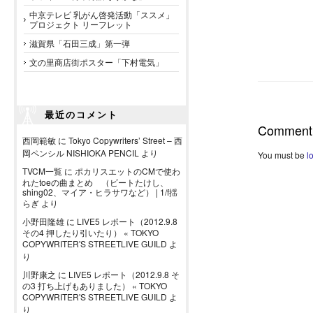
中京テレビ 乳がん啓発活動「ススメ」
プロジェクト リーフレット
滋賀県「石田三成」第一弾
文の里商店街ポスター「下村電気」
最近のコメント
Comment
西岡範敏
に
Tokyo Copywriters’ Street – 西
岡ペンシル NISHIOKA PENCIL
より
You must be
l
TVCM一覧
に
ポカリスエットのCMで使わ
れたtoeの曲まとめ （ビートたけし、
shing02、マイア・ヒラサワなど） | 1/f揺
らぎ
より
小野田隆雄
に
LIVE5 レポート（2012.9.8
その4 押したり引いたり） « TOKYO
COPYWRITER'S STREETLIVE GUILD
よ
り
川野康之
に
LIVE5 レポート（2012.9.8 そ
の3 打ち上げもありました） « TOKYO
COPYWRITER'S STREETLIVE GUILD
よ
り