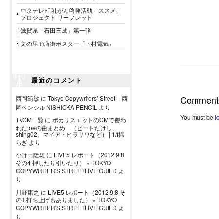
中京テレビ 乳がん啓発活動「ススメ」
プロジェクト リーフレット
滋賀県「石田三成」第一弾
文の里商店街ポスター「下村電気」
最近のコメント
Comment
西岡範敏
に
Tokyo Copywriters’ Street – 西
岡ペンシル NISHIOKA PENCIL
より
You must be
l
TVCM一覧
に
ポカリスエットのCMで使わ
れたtoeの曲まとめ （ビートたけし、
shing02、マイア・ヒラサワなど） | 1/f揺
らぎ
より
小野田隆雄
に
LIVE5 レポート（2012.9.8
その4 押したり引いたり） « TOKYO
COPYWRITER'S STREETLIVE GUILD
よ
り
川野康之
に
LIVE5 レポート（2012.9.8 そ
の3 打ち上げもありました） « TOKYO
COPYWRITER'S STREETLIVE GUILD
よ
り