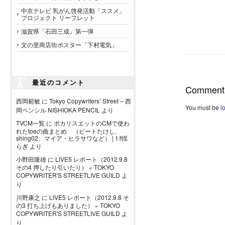
中京テレビ 乳がん啓発活動「ススメ」
プロジェクト リーフレット
滋賀県「石田三成」第一弾
文の里商店街ポスター「下村電気」
最近のコメント
Comment
西岡範敏
に
Tokyo Copywriters’ Street – 西
You must be
l
岡ペンシル NISHIOKA PENCIL
より
TVCM一覧
に
ポカリスエットのCMで使わ
れたtoeの曲まとめ （ビートたけし、
shing02、マイア・ヒラサワなど） | 1/f揺
らぎ
より
小野田隆雄
に
LIVE5 レポート（2012.9.8
その4 押したり引いたり） « TOKYO
COPYWRITER'S STREETLIVE GUILD
よ
り
川野康之
に
LIVE5 レポート（2012.9.8 そ
の3 打ち上げもありました） « TOKYO
COPYWRITER'S STREETLIVE GUILD
よ
り