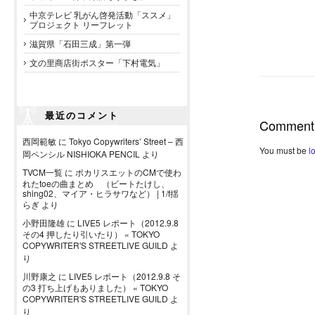
中京テレビ 乳がん啓発活動「ススメ」
プロジェクト リーフレット
滋賀県「石田三成」第一弾
文の里商店街ポスター「下村電気」
最近のコメント
Comment
西岡範敏
に
Tokyo Copywriters’ Street – 西
You must be
l
岡ペンシル NISHIOKA PENCIL
より
TVCM一覧
に
ポカリスエットのCMで使わ
れたtoeの曲まとめ （ビートたけし、
shing02、マイア・ヒラサワなど） | 1/f揺
らぎ
より
小野田隆雄
に
LIVE5 レポート（2012.9.8
その4 押したり引いたり） « TOKYO
COPYWRITER'S STREETLIVE GUILD
よ
り
川野康之
に
LIVE5 レポート（2012.9.8 そ
の3 打ち上げもありました） « TOKYO
COPYWRITER'S STREETLIVE GUILD
よ
り