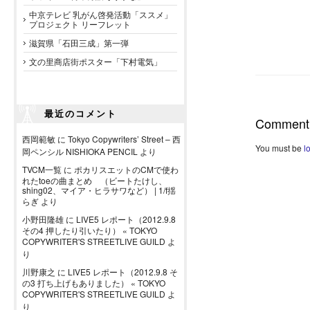
中京テレビ 乳がん啓発活動「ススメ」
プロジェクト リーフレット
滋賀県「石田三成」第一弾
文の里商店街ポスター「下村電気」
最近のコメント
Comment
西岡範敏
に
Tokyo Copywriters’ Street – 西
You must be
l
岡ペンシル NISHIOKA PENCIL
より
TVCM一覧
に
ポカリスエットのCMで使わ
れたtoeの曲まとめ （ビートたけし、
shing02、マイア・ヒラサワなど） | 1/f揺
らぎ
より
小野田隆雄
に
LIVE5 レポート（2012.9.8
その4 押したり引いたり） « TOKYO
COPYWRITER'S STREETLIVE GUILD
よ
り
川野康之
に
LIVE5 レポート（2012.9.8 そ
の3 打ち上げもありました） « TOKYO
COPYWRITER'S STREETLIVE GUILD
よ
り