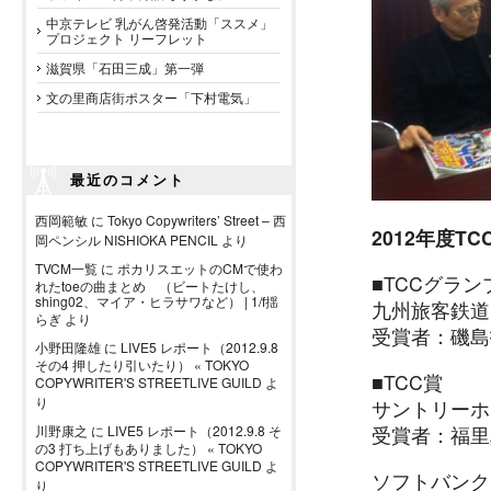
中京テレビ 乳がん啓発活動「ススメ」
プロジェクト リーフレット
滋賀県「石田三成」第一弾
文の里商店街ポスター「下村電気」
最近のコメント
西岡範敏
に
Tokyo Copywriters’ Street – 西
2012年度T
岡ペンシル NISHIOKA PENCIL
より
TVCM一覧
に
ポカリスエットのCMで使わ
■TCCグラン
れたtoeの曲まとめ （ビートたけし、
shing02、マイア・ヒラサワなど） | 1/f揺
九州旅客鉄道
らぎ
より
受賞者：磯島
小野田隆雄
に
LIVE5 レポート（2012.9.8
その4 押したり引いたり） « TOKYO
■TCC賞
COPYWRITER'S STREETLIVE GUILD
よ
り
サントリーホ
受賞者：福里
川野康之
に
LIVE5 レポート（2012.9.8 そ
の3 打ち上げもありました） « TOKYO
COPYWRITER'S STREETLIVE GUILD
よ
ソフトバンク
り