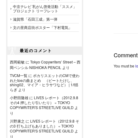
中京テレビ 乳がん啓発活動「ススメ」
プロジェクト リーフレット
滋賀県「石田三成」第一弾
文の里商店街ポスター「下村電気」
最近のコメント
Comment
西岡範敏
に
Tokyo Copywriters’ Street – 西
You must be
l
岡ペンシル NISHIOKA PENCIL
より
TVCM一覧
に
ポカリスエットのCMで使わ
れたtoeの曲まとめ （ビートたけし、
shing02、マイア・ヒラサワなど） | 1/f揺
らぎ
より
小野田隆雄
に
LIVE5 レポート（2012.9.8
その4 押したり引いたり） « TOKYO
COPYWRITER'S STREETLIVE GUILD
よ
り
川野康之
に
LIVE5 レポート（2012.9.8 そ
の3 打ち上げもありました） « TOKYO
COPYWRITER'S STREETLIVE GUILD
よ
り